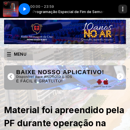
00:00 - 23:59
Domingo
Adriano - Ah! Filho meu pequenino
Programação Especial de Fim de Semana - Domingo
MENU
Material foi apreendido pela
PF durante operação na