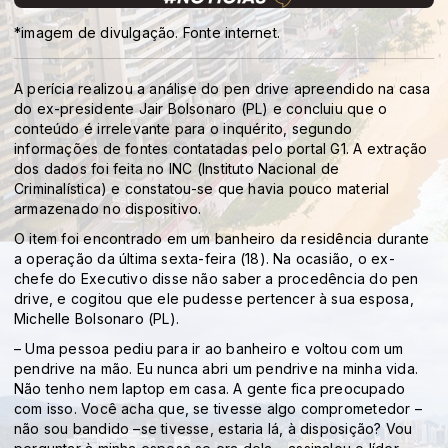
*imagem de divulgação. Fonte internet.
A perícia realizou a análise do pen drive apreendido na casa
do ex-presidente Jair Bolsonaro (PL) e concluiu que o
conteúdo é irrelevante para o inquérito, segundo
informações de fontes contatadas pelo portal G1. A extração
dos dados foi feita no INC (Instituto Nacional de
Criminalística) e constatou-se que havia pouco material
armazenado no dispositivo.
O item foi encontrado em um banheiro da residência durante
a operação da última sexta-feira (18). Na ocasião, o ex-
chefe do Executivo disse não saber a procedência do pen
drive, e cogitou que ele pudesse pertencer à sua esposa,
Michelle Bolsonaro (PL).
– Uma pessoa pediu para ir ao banheiro e voltou com um
pendrive na mão. Eu nunca abri um pendrive na minha vida.
Não tenho nem laptop em casa. A gente fica preocupado
com isso. Você acha que, se tivesse algo comprometedor –
não sou bandido –se tivesse, estaria lá, à disposição? Vou