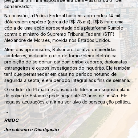
perguntar à minha esposa se era dela – assinalou o líder
conservador.
Na ocasião, a Polícia Federal também apreendeu 14 mil
dólares em espécie (cerca de R$ 78 mil), R$ 8 mil e uma
cópia de uma ação apresentada pela plataforma Rumble
contra o ministro do Supremo Tribunal Federal (STF)
Alexandre de Moraes, movida nos Estados Unidos.
Além das apreensões, Bolsonaro foi alvo de medidas
cautelares, incluindo o uso de tornozeleira eletrônica,
proibição de se comunicar com embaixadores, diplomatas
estrangeiros e outros investigados do inquérito. Ele também
terá que permanecer em casa no período noturno de
segunda a sexta, e em período integral aos fins de semana.
O ex-líder do Planalto é acusado de liderar um suposto plano
de golpe de Estado e pode pegar até 43 anos de prisão. Ele
nega as acusações e afirma ser alvo de perseguição política.
...
RMDC
Jornalismo e Divulgação