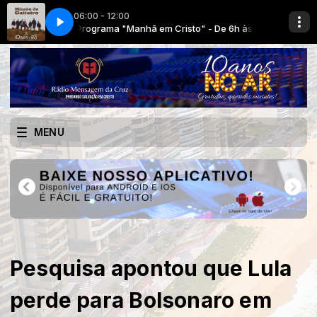
06:00 - 12:00
6h às 12h
Obras do Rei - Nossa missao
Programa "Manhã em Cristo" - De 6h às 12h
MENU
Pesquisa apontou que Lula
perde para Bolsonaro em